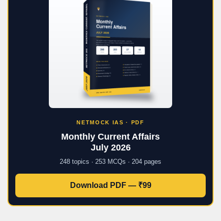
NETMOCK IAS · PDF
Monthly Current Affairs
July 2026
248 topics · 253 MCQs · 204 pages
Download PDF — ₹99