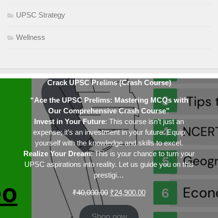
UPSC Strategy
Wellness
Crack UPSC Prelims (Crash Course)
“Ace the UPSC Prelims: Mastering MCQs with
Our Comprehensive Crash Course”
Invest in Your Future
: This course isn’t just an
expense; it’s an investment in your future. Equip
yourself with the knowledge and skills to excel.
Realize Your Dream
: This is your chance to turn your
UPSC aspirations into reality. Let us guide you on this
prestigi…
Original
Current
₹
40,000.00
₹
24,900.00
price
price
was:
is:
Shop now