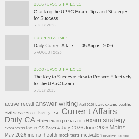
BLOG
/
UPSC STRATEGIES
Cracking the UPSC Exam: Tips and Strategies
for Success
6 JULY 2023
CURRENT AFFAIRS
Daily Current Affairs — 05 August 2026
5 AUGUST 2026
BLOG
/
UPSC STRATEGIES
The Key to Success: How to Prepare Effectively
for the UPSC Exam
6 JULY 2023
answer writing
active recall
bank exams
booklist
April 2026
Current Affairs
civil services
consistency
CSAT
Daily CA
exam strategy
exam preparation
ethics
Mains
July 2026
June 2026
focus
GS Paper 4
exam stress
May 2026
mental health
motivation
mock tests
negative marking