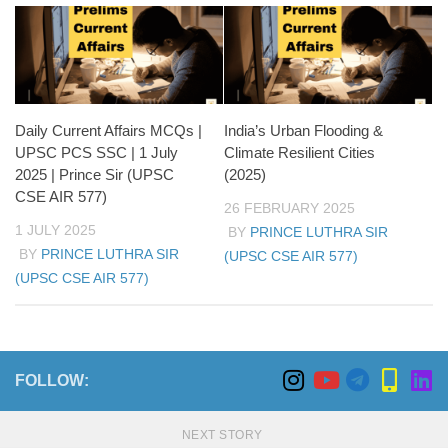
Daily Current Affairs MCQs |
India’s Urban Flooding &
UPSC PCS SSC | 1 July
Climate Resilient Cities
2025 | Prince Sir (UPSC
(2025)
CSE AIR 577)
26 FEBRUARY 2025
1 JULY 2025
BY
PRINCE LUTHRA SIR
BY
PRINCE LUTHRA SIR
(UPSC CSE AIR 577)
(UPSC CSE AIR 577)
FOLLOW:
NEXT STORY