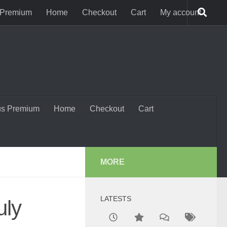
 Premium
Home
Checkout
Cart
My account
us Premium
Home
Checkout
Cart
MORE
LATESTS
uly