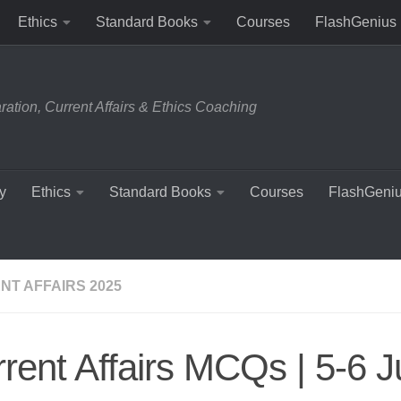
Ethics
Standard Books
Courses
FlashGenius
tion, Current Affairs & Ethics Coaching
y
Ethics
Standard Books
Courses
FlashGeni
NT AFFAIRS 2025
rent Affairs MCQs | 5-6 J