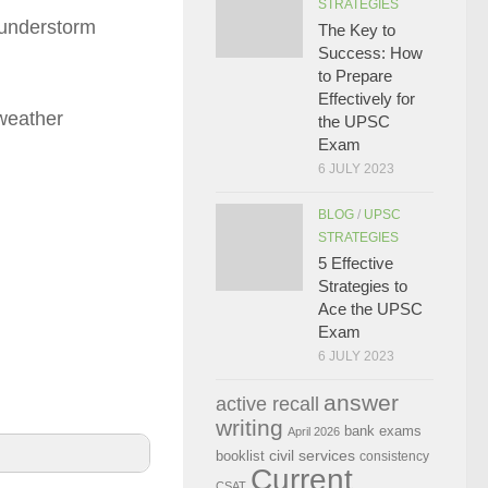
STRATEGIES
hunderstorm
The Key to
Success: How
to Prepare
।
Effectively for
weather
the UPSC
Exam
6 JULY 2023
।
BLOG
/
UPSC
STRATEGIES
5 Effective
Strategies to
Ace the UPSC
Exam
6 JULY 2023
answer
active recall
writing
bank exams
April 2026
civil services
booklist
consistency
Current
CSAT