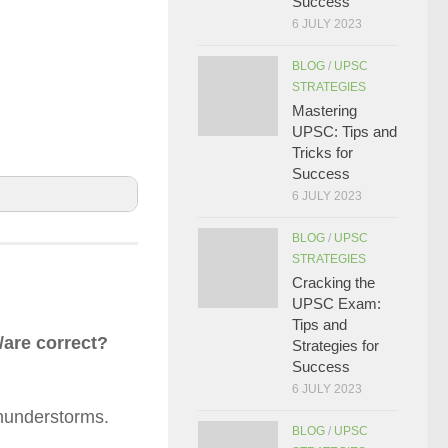
Success
6 JULY 2023
BLOG
/
UPSC
STRATEGIES
Mastering
UPSC: Tips and
Tricks for
Success
6 JULY 2023
BLOG
/
UPSC
STRATEGIES
Cracking the
UPSC Exam:
Tips and
/are correct?
Strategies for
Success
6 JULY 2023
thunderstorms.
BLOG
/
UPSC