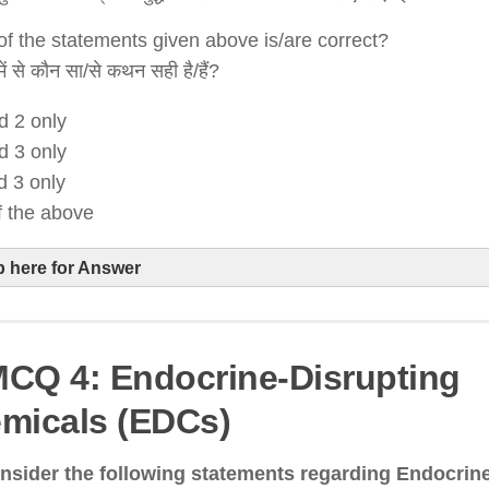
f the statements given above is/are correct?
में से कौन सा/से कथन सही है/हैं?
d 2 only
d 3 only
d 3 only
of the above
p here for Answer
CQ 4: Endocrine-Disrupting
micals (EDCs)
nsider the following statements regarding Endocrin