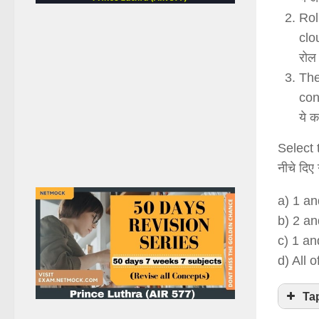
Rol
clo
रोल 
The
con
ये क
Select 
नीचे दिए
a) 1 an
b) 2 an
c) 1 an
d) All 
Ta