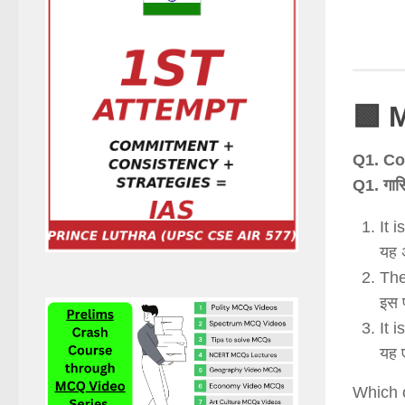
🟩 
Q1. Co
Q1. गार्स
It 
यह अ
The
इस 
It 
यह ए
Which o