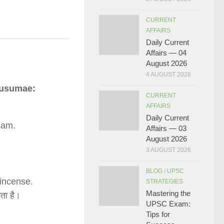
CURRENT
AFFAIRS
Daily Current
Affairs — 04
August 2026
4 AUGUST 2026
kusumae:
CURRENT
AFFAIRS
Daily Current
sam.
Affairs — 03
August 2026
।
3 AUGUST 2026
BLOG
/
UPSC
 incense.
STRATEGIES
Mastering the
ोता है।
UPSC Exam:
Tips for