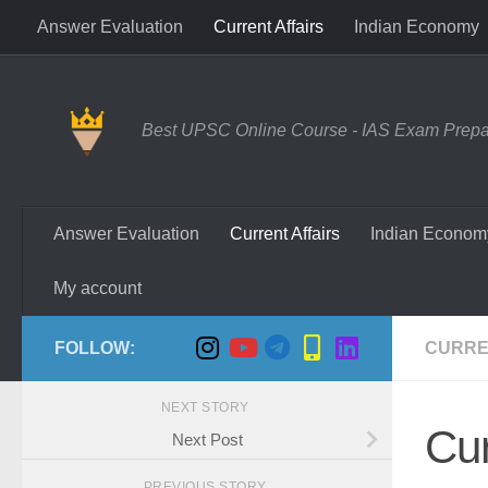
Answer Evaluation
Current Affairs
Indian Economy
Skip to content
Best UPSC Online Course - IAS Exam Prepara
Answer Evaluation
Current Affairs
Indian Econom
My account
FOLLOW:
CURRE
NEXT STORY
Cur
Next Post
PREVIOUS STORY