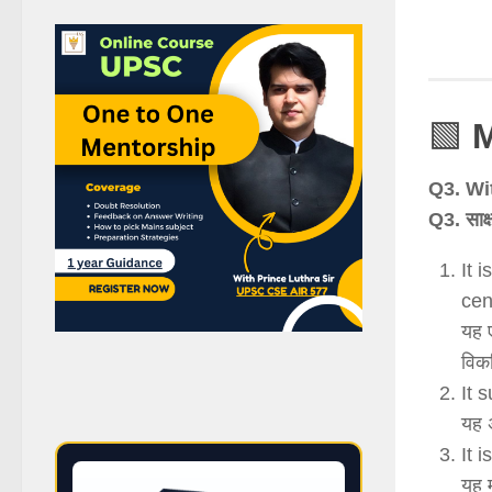
🟩
Q3. Wi
Q3. साक्
It 
cen
यह ए
विक
It 
यह अ
It 
यह म