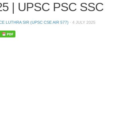
25 | UPSC PSC SSC
CE LUTHRA SIR (UPSC CSE AIR 577)
·
4 JULY 2025