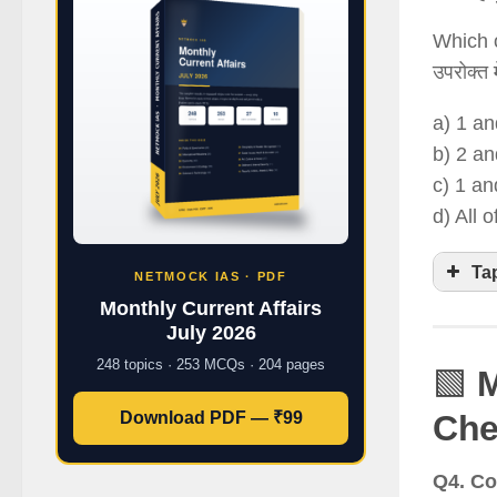
Which o
उपरोक्त 
a) 1 an
b) 2 an
c) 1 an
d) All 
Ta
NETMOCK IAS · PDF
Monthly Current Affairs
July 2026
248 topics · 253 MCQs · 204 pages
🟩
M
Download PDF — ₹99
Che
Q4. Co