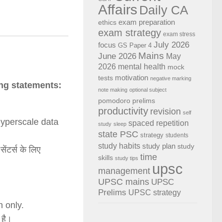
Affairs
Daily CA
exam preparation
ethics
exam strategy
exam stress
July 2026
focus
GS Paper 4
Mains
June 2026
May
2026
mental health
mock
motivation
tests
negative marking
ng statements:
note making
optional subject
pomodoro
prelims
productivity
revision
self
hyperscale data
spaced repetition
study
sleep
state PSC
strategy
students
study habits
study plan
study
ेंटर्स के लिए
time
skills
study tips
upsc
management
UPSC mains
UPSC
Prelims
UPSC strategy
n only.
 है।