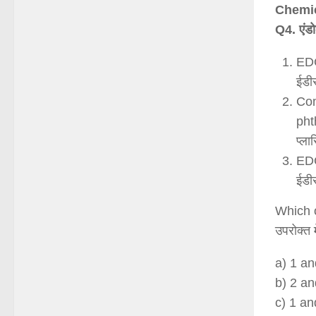
Chemic
Q4. एंडो
EDC
ईडीस
Com
pht
प्ला
EDC
ईडीस
Which o
उपरोक्त 
a) 1 an
b) 2 an
c) 1 an