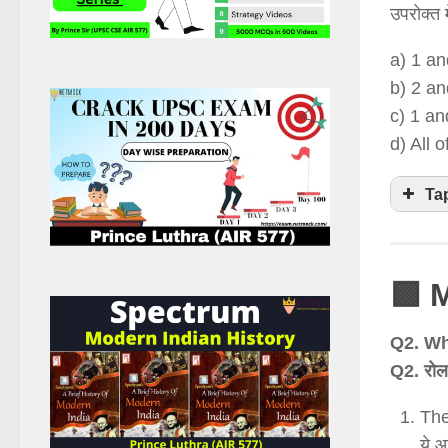
उपरोक्त 
a) 1 an
b) 2 an
c) 1 an
d) All 
Ta
🟩 
Q2. Wh
Q2. रोल 
The
ये आ